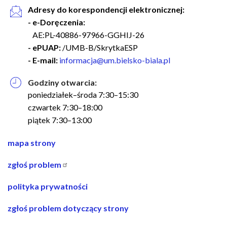
Adresy do korespondencji elektronicznej:
- e-Doręczenia:
AE:PL-40886-97966-GGHIJ-26
- ePUAP:
/UMB-B/SkrytkaESP
- E-mail:
informacja@um.bielsko-biala.pl
Godziny otwarcia:
poniedziałek–środa 7:30–15:30
czwartek 7:30–18:00
piątek 7:30–13:00
nawigacja
mapa strony
w
zgłoś problem
stopce
polityka prywatności
zgłoś problem dotyczący strony