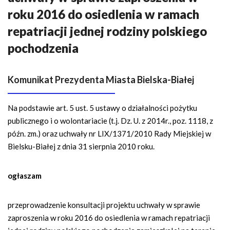
n
roku 2016 do osiedlenia w ramach
a
w
repatriacji jednej rodziny polskiego
i
pochodzenia
g
a
c
Komunikat Prezydenta Miasta Bielska-Białej
y
j
Na podstawie art. 5 ust. 5 ustawy o działalności pożytku
n
publicznego i o wolontariacie (t.j. Dz. U. z 2014r., poz. 1118, z
a
późn. zm.) oraz uchwały nr LIX/1371/2010 Rady Miejskiej w
Bielsku-Białej z dnia 31 sierpnia 2010 roku.
ogłaszam
przeprowadzenie konsultacji projektu uchwały w sprawie
zaproszenia w roku 2016 do osiedlenia w ramach repatriacji