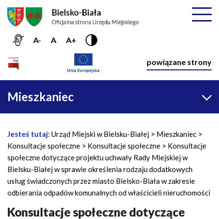
Przejdź do menu głównego
Przejdź do treści
Mapa serwisu
Rozwiń
A-
A
A+
Nawiga
powiązane strony
Główna
Mieszkaniec
nawigacja
Jesteś tutaj:
Urząd Miejski w Bielsku-Białej
Mieszkaniec
Ś
Konsultacje społeczne
Konsultacje społeczne
Konsultacje
c
społeczne dotyczące projektu uchwały Rady Miejskiej w
i
Bielsku-Białej w sprawie określenia rodzaju dodatkowych
e
usług świadczonych przez miasto Bielsko-Biała w zakresie
ż
odbierania odpadów komunalnych od właścicieli nieruchomości
k
a
Konsultacje społeczne dotyczące