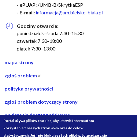
- ePUAP:
/UMB-B/SkrytkaESP
- E-mail:
informacja@um.bielsko-biala.pl
Godziny otwarcia:
poniedziałek–środa 7:30–15:30
czwartek 7:30–18:00
piątek 7:30–13:00
nawigacja
mapa strony
w
zgłoś problem
stopce
polityka prywatności
zgłoś problem dotyczący strony
deklaracja dostępności www
Portal używa plików cookies, aby ułatwić Internautom
deklaracja dostępności bip
korzystanie z naszych stron www oraz do celów
statystycznych. Jeśli nie blokujesz tych plików, to zgadzasz się