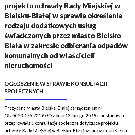
n
projektu uchwały Rady Miejskiej w
a
Bielsku-Białej w sprawie określenia
w
i
rodzaju dodatkowych usług
g
świadczonych przez miasto Bielsko-
a
Biała w zakresie odbierania odpadów
c
y
komunalnych od właścicieli
j
nieruchomości
n
a
OGŁOSZENIE W SPRAWIE KONSULTACJI
SPOŁECZNYCH
Prezydent Miasta Bielska-Białej zarządzeniem nr
ON.0050.175.2019.GO z dnia 13 lutego 2019 r. postanawia
przeprowadzić konsultacje społeczne dotyczące projektu
uchwały Rady Miejskiej w Bielsku-Białej w sprawie określenia