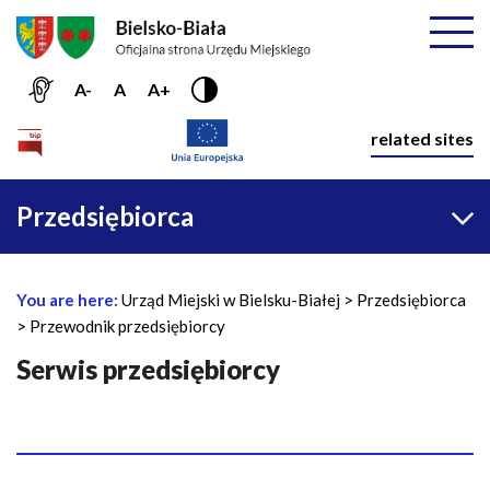
Przejdź do menu głównego
Przejdź do treści
Mapa serwisu
Rozwiń
A-
A
A+
Nawiga
related sites
Główna
Przedsiębiorca
nawigacja
You are here:
Urząd Miejski w Bielsku-Białej
Przedsiębiorca
B
Przewodnik przedsiębiorcy
r
e
Serwis przedsiębiorcy
a
d
c
r