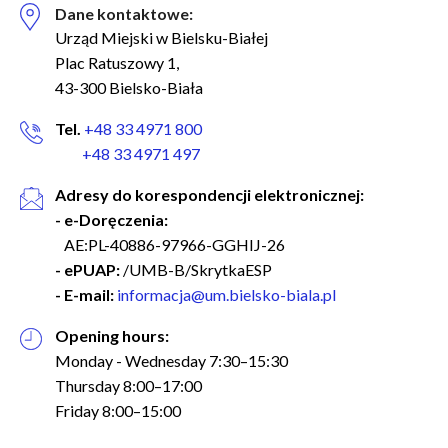
u
Dane kontaktowe:
m
Urząd Miejski w Bielsku-Białej
b
Plac Ratuszowy 1,
43-300 Bielsko-Biała
Tel.
+48 33 4971 800
+48 33 4971 497
Adresy do korespondencji elektronicznej:
- e-Doręczenia:
AE:PL-40886-97966-GGHIJ-26
- ePUAP:
/UMB-B/SkrytkaESP
- E-mail:
informacja@um.bielsko-biala.pl
Opening hours:
Monday - Wednesday 7:30–15:30
Thursday 8:00–17:00
Friday 8:00–15:00