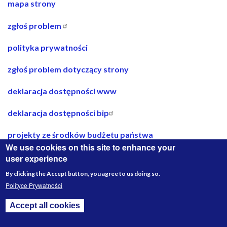
nawigacja
mapa strony
w
zgłoś problem
stopce
polityka prywatności
zgłoś problem dotyczący strony
deklaracja dostępności www
deklaracja dostępności bip
projekty ze środków budżetu państwa
We use cookies on this site to enhance your
Media
user experience
Społecznościowe
By clicking the Accept button, you agree to us doing so.
Polityce Prywatności
Accept all cookies
Withdraw consent
Designed by