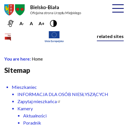
Przejdź do menu głównego
Przejdź do treści
Mapa serwisu
Rozwiń
A-
A
A+
Nawiga
related sites
Główna
You are here:
Home
B
nawigacja
r
Sitemap
e
a
Mieszkaniec
d
INFORMACJA DLA OSÓB NIESŁYSZĄCYCH
c
Zapytaj mieszkańca
r
Kamery
u
Aktualności
m
Poradnik
b