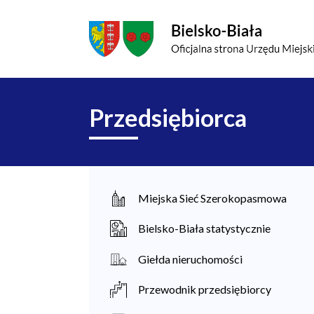
Przejdź do menu głównego
Przejdź do treści
Mapa serwisu
Główna
Przedsiębiorca
nawigacja
M
Miejska Sieć Szerokopasmowa
i
Bielsko-Biała statystycznie
e
Giełda nieruchomości
s
Przewodnik przedsiębiorcy
z