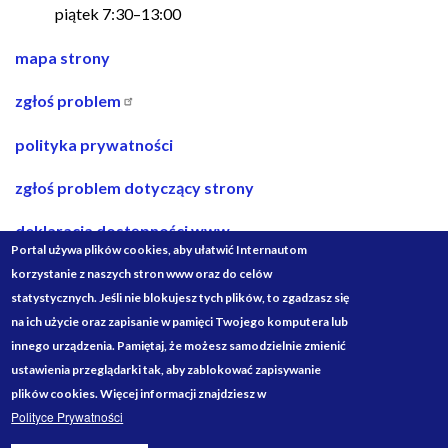
piątek 7:30–13:00
nawigacja
mapa strony
w
zgłoś problem
stopce
polityka prywatności
zgłoś problem dotyczący strony
deklaracja dostępności www
Portal używa plików cookies, aby ułatwić Internautom
deklaracja dostępności bip
korzystanie z naszych stron www oraz do celów
statystycznych. Jeśli nie blokujesz tych plików, to zgadzasz się
projekty ze środków budżetu państwa
na ich użycie oraz zapisanie w pamięci Twojego komputera lub
innego urządzenia. Pamiętaj, że możesz samodzielnie zmienić
Media
ustawienia przeglądarki tak, aby zablokować zapisywanie
Społecznościowe
plików cookies. Więcej informacji znajdziesz w
Polityce Prywatności