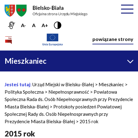
Przejdź do menu głównego
Przejdź do treści
Mapa serwisu
Rozwiń
A-
A
A+
Nawiga
powiązane strony
Główna
Mieszkaniec
nawigacja
Jesteś tutaj:
Urząd Miejski w Bielsku-Białej
Mieszkaniec
Ś
Polityka Społeczna
Niepełnosprawność
Powiatowa
c
Społeczna Rada ds. Osób Niepełnosprawnych przy Prezydencie
i
Miasta Bielska-Białej
Protokoły posiedzeń Powiatowej
e
Społecznej Rady ds. Osób Niepełnosprawnych przy
ż
Prezydencie Miasta Bielska-Białej
2015 rok
k
a
2015 rok