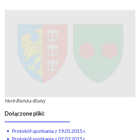
n
a
w
i
g
a
c
y
j
n
a
Herb Bielska-Białej
Dołączone pliki:
Protokół spotkania z 19.01.2015 r.
Protokół spotkania z 02.03.2015 r.