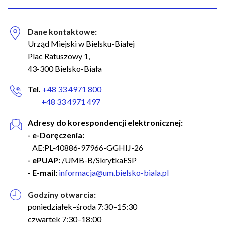
Dane kontaktowe:
Urząd Miejski w Bielsku-Białej
Plac Ratuszowy 1,
43-300 Bielsko-Biała
Tel.
+48 33 4971 800
+48 33 4971 497
Adresy do korespondencji elektronicznej:
- e-Doręczenia:
AE:PL-40886-97966-GGHIJ-26
- ePUAP:
/UMB-B/SkrytkaESP
- E-mail:
informacja@um.bielsko-biala.pl
Godziny otwarcia:
poniedziałek–środa 7:30–15:30
czwartek 7:30–18:00